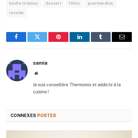
bûche tiramisu
dessert
fêtes
gourmandise
recette
Facebook
Twitter
Pinterest
LinkedIn
Tumblr
E-
mail
samia
Site
web
Je suis conseillère Thermomix et addicte à la
cuisine !
CONNEXES
POSTES