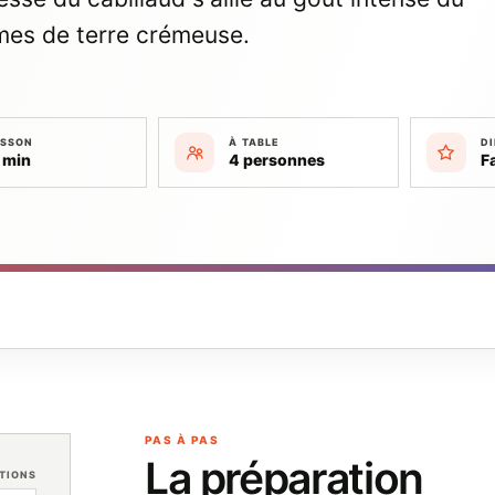
mes de terre crémeuse.
ISSON
À TABLE
DI
 min
4 personnes
F
PAS À PAS
La préparation
TIONS