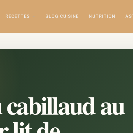
RECETTES
BLOG CUISINE
NUTRITION
AS
 cabillaud au
 lit de