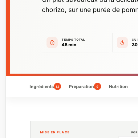
chorizo, sur une purée de pom
TEMPS TOTAL
CU
45 min
30
Ingrédients
Préparation
Nutrition
12
9
MISE EN PLACE
POR