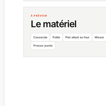
À PRÉVOIR
Le matériel
Casserole
Poêle
Plat allant au four
Mixeur
Presse-purée