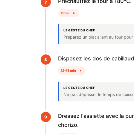
Préchauffez le four à 180°C.
7
2 min
LE GESTE DU CHEF
Préparez un plat allant au four pour 
Disposez les dos de cabillaud
8
12-15 min
LE GESTE DU CHEF
Ne pas dépasser le temps de cuisson
Dressez l'assiette avec la pu
9
chorizo.