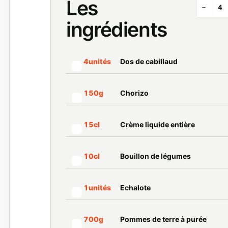
Les
−
4
ingrédients
Dos de cabillaud
4
unités
Marquer cet ingrédient comme préparé
Chorizo
150
g
Marquer cet ingrédient comme préparé
Crème liquide entière
15
cl
Marquer cet ingrédient comme préparé
Bouillon de légumes
10
cl
Marquer cet ingrédient comme préparé
Echalote
1
unités
Marquer cet ingrédient comme préparé
Pommes de terre à purée
700
g
Marquer cet ingrédient comme préparé