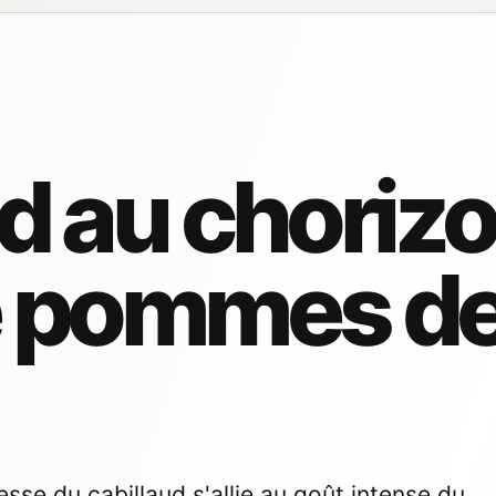
d au chorizo
de pommes d
esse du cabillaud s'allie au goût intense du