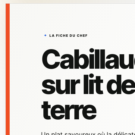
LA FICHE DU CHEF
Cabillau
sur lit 
terre
Un plat savoureux où la délicat