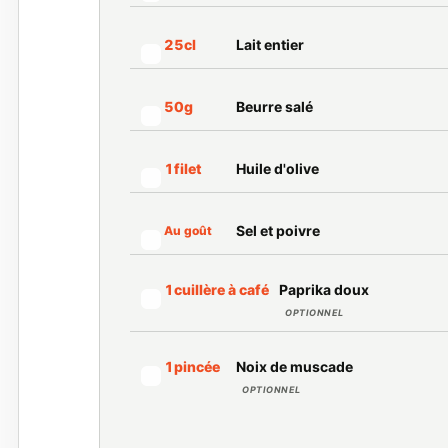
Lait entier
25
cl
Marquer cet ingrédient comme préparé
Beurre salé
50
g
Marquer cet ingrédient comme préparé
Huile d'olive
1
filet
Marquer cet ingrédient comme préparé
Sel et poivre
Au goût
Marquer cet ingrédient comme préparé
Paprika doux
1
cuillère à café
Marquer cet ingrédient comme préparé
OPTIONNEL
Noix de muscade
1
pincée
Marquer cet ingrédient comme préparé
OPTIONNEL