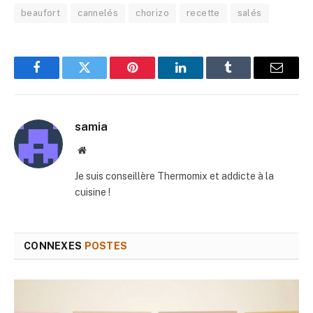
beaufort
cannelés
chorizo
recette
salés
Facebook
Twitter
Pinterest
LinkedIn
Tumblr
E-
mail
samia
Site
web
Je suis conseillère Thermomix et addicte à la
cuisine !
CONNEXES
POSTES