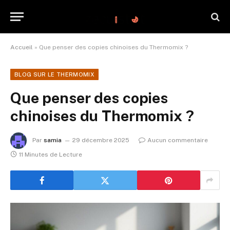
Accueil
»
Que penser des copies chinoises du Thermomix ?
BLOG SUR LE THERMOMIX
Que penser des copies
chinoises du Thermomix ?
Par
samia
29 décembre 2025
Aucun commentaire
11 Minutes de Lecture