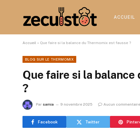
ACCUEIL
Accueil
»
Que faire si la balance du Thermomix est fausse ?
BLOG SUR LE THERMOMIX
Que faire si la balanc
?
Par
samia
9 novembre 2025
Aucun commentair
Facebook
Twitter
Pinter