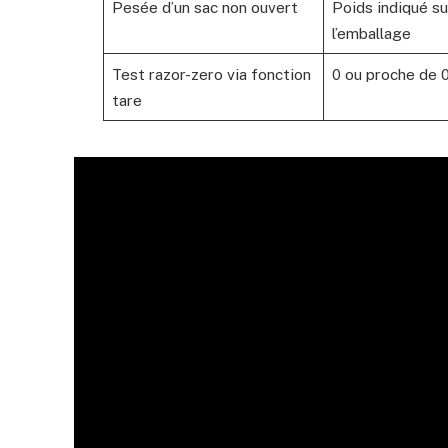
Pesée d’un sac non ouvert
Poids indiqué su
l’emballage
Test razor-zero via fonction
0 ou proche de 
tare