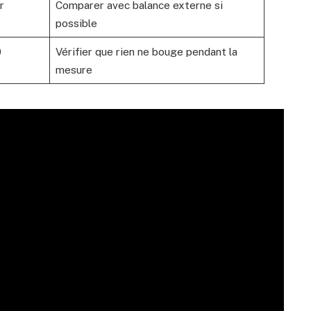
r
Comparer avec balance externe si
possible
0
Vérifier que rien ne bouge pendant la
mesure