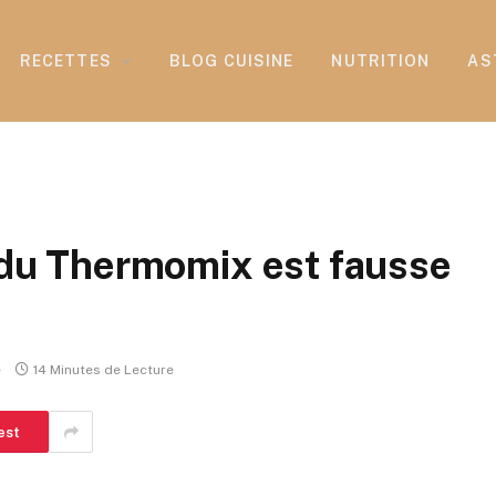
RECETTES
BLOG CUISINE
NUTRITION
AS
e du Thermomix est fausse
e
14 Minutes de Lecture
est