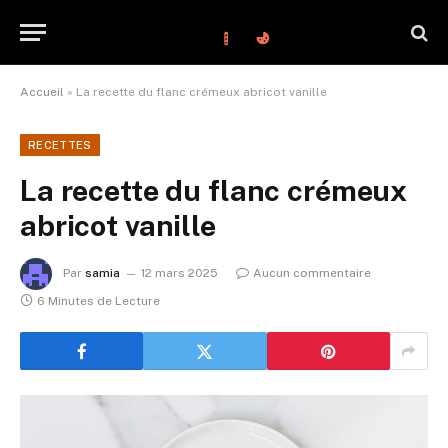
Accueil
»
La recette du flanc crémeux abricot vanille
RECETTES
La recette du flanc crémeux
abricot vanille
Par
samia
12 mars 2025
Aucun commentaire
6 Minutes de Lecture