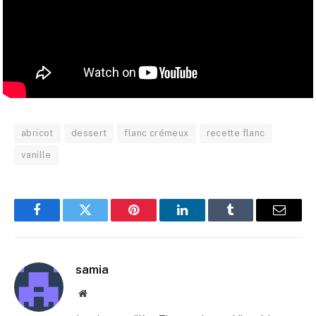
abricot
dessert
flanc crémeux
recette flanc
vanille
Facebook
Twitter
Pinterest
LinkedIn
Tumblr
E-
mail
samia
Site
web