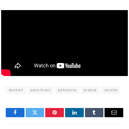
dessert
paris brest
pâtisserie
praliné
recette
Facebook
Twitter
Pinterest
LinkedIn
Tumblr
E-
mail