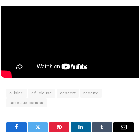
cuisine
délicieuse
dessert
recette
tarte aux cerises
Facebook
Twitter
Pinterest
LinkedIn
Tumblr
E-