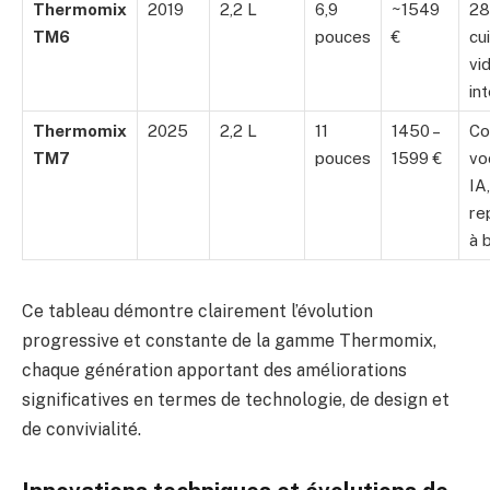
Thermomix
2019
2,2 L
6,9
~1549
28
TM6
pouces
€
cu
vi
in
Thermomix
2025
2,2 L
11
1450 –
C
TM7
pouces
1599 €
vo
IA
re
à 
Ce tableau démontre clairement l’évolution
progressive et constante de la gamme Thermomix,
chaque génération apportant des améliorations
significatives en termes de technologie, de design et
de convivialité.