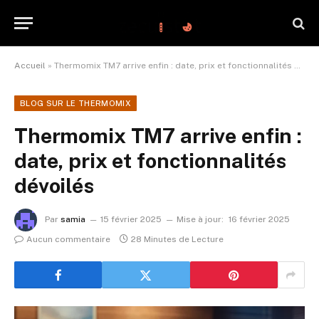
Accueil
»
Thermomix TM7 arrive enfin : date, prix et fonctionnalités dévoilés
BLOG SUR LE THERMOMIX
Thermomix TM7 arrive enfin :
date, prix et fonctionnalités
dévoilés
Par
samia
15 février 2025
Mise à jour:
16 février 2025
Aucun commentaire
28 Minutes de Lecture