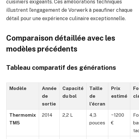
cuisiniers exigeants. Ces améliorations techniques
illustrent l’engagement de Vorwerk à peaufiner chaque
détail pour une expérience culinaire exceptionnelle.
Comparaison détaillée avec les
modèles précédents
Tableau comparatif des générations
Modèle
Année
Capacité
Taille
Prix
Fo
de
du bol
de
estimé
cl
sortie
l’écran
Thermomix
2014
2,2 L
4,3
~1200
Fo
TM5
pouces
€
ba
tac