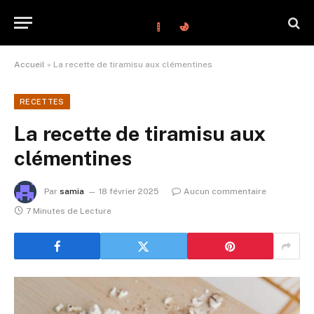
Accueil
»
La recette de tiramisu aux clémentines
RECETTES
La recette de tiramisu aux
clémentines
Par
samia
18 février 2025
Aucun commentaire
7 Minutes de Lecture