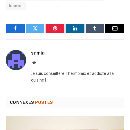
tiramisu
Facebook
Twitter
Pinterest
LinkedIn
Tumblr
E-
mail
samia
Site
web
Je suis conseillère Thermomix et addicte à la
cuisine !
CONNEXES
POSTES