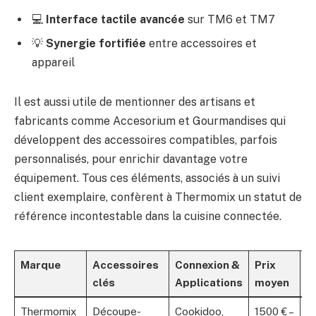
💻
Interface tactile avancée
sur TM6 et TM7
💡
Synergie fortifiée
entre accessoires et
appareil
Il est aussi utile de mentionner des artisans et
fabricants comme Accesorium et Gourmandises qui
développent des accessoires compatibles, parfois
personnalisés, pour enrichir davantage votre
équipement. Tous ces éléments, associés à un suivi
client exemplaire, confèrent à Thermomix un statut de
référence incontestable dans la cuisine connectée.
Marque
Accessoires
Connexion &
Prix
P
clés
Applications
moyen
Thermomix
Découpe-
Cookidoo,
1500 € –
P