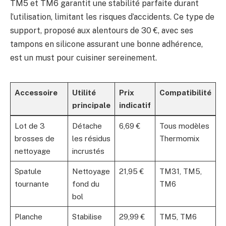
TM5 et TM6 garantit une stabilité parfaite durant
l’utilisation, limitant les risques d’accidents. Ce type de
support, proposé aux alentours de 30 €, avec ses
tampons en silicone assurant une bonne adhérence,
est un must pour cuisiner sereinement.
Accessoire
Utilité
Prix
Compatibilité
N
principale
indicatif
Lot de 3
Détache
6,69 €
Tous modèles
T
brosses de
les résidus
Thermomix
a
nettoyage
incrustés
Spatule
Nettoyage
21,95 €
TM31, TM5,
É
tournante
fond du
TM6
4
bol
A
Planche
Stabilise
29,99 €
TM5, TM6
N