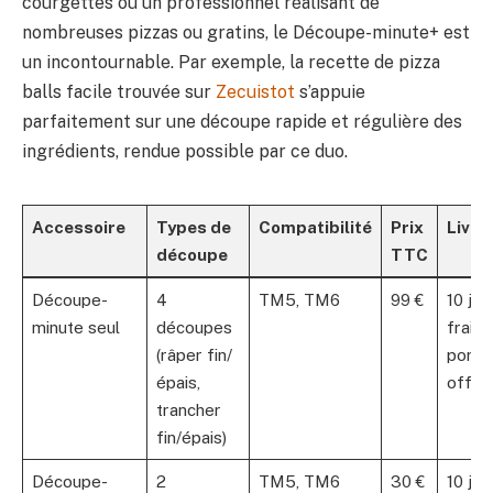
courgettes ou un professionnel réalisant de
nombreuses pizzas ou gratins, le Découpe-minute+ est
un incontournable. Par exemple, la recette de pizza
balls facile trouvée sur
Zecuistot
s’appuie
parfaitement sur une découpe rapide et régulière des
ingrédients, rendue possible par ce duo.
Accessoire
Types de
Compatibilité
Prix
Livra
découpe
TTC
Découpe-
4
TM5, TM6
99 €
10 jou
minute seul
découpes
frais 
(râper fin/
port
épais,
offer
trancher
fin/épais)
Découpe-
2
TM5, TM6
30 €
10 jou