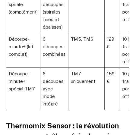
spirale
découpes
frais 
(complément)
(spirales
port
fines et
offer
épaisses)
Découpe-
6
TM5, TM6
129
10 jou
minute+ (kit
découpes
€
frais 
complet)
combinées
port
offer
Découpe-
6
TM7
159
10 jou
minute+
découpes
uniquement
€
frais 
spécial TM7
avec
port
mode
offer
intégré
Thermomix Sensor : la révolution