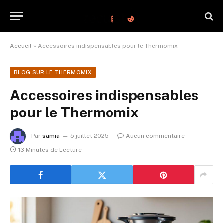
Accueil
»
Accessoires indispensables pour le Thermomix
BLOG SUR LE THERMOMIX
Accessoires indispensables
pour le Thermomix
Par
samia
5 juillet 2025
Aucun commentaire
13 Minutes de Lecture