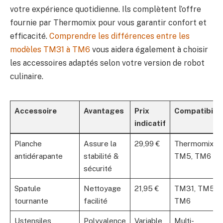
votre expérience quotidienne. Ils complètent l’offre
fournie par Thermomix pour vous garantir confort et
efficacité.
Comprendre les différences entre les
modèles TM31 à TM6
vous aidera également à choisir
les accessoires adaptés selon votre version de robot
culinaire.
Accessoire
Avantages
Prix
Compatibilit
indicatif
Planche
Assure la
29,99 €
Thermomix
antidérapante
stabilité &
TM5, TM6
sécurité
Spatule
Nettoyage
21,95 €
TM31, TM5,
tournante
facilité
TM6
Ustensiles
Polyvalence
Variable
Multi-