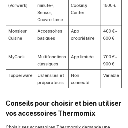
(Vorwerk)
minute+,
Cooking
1600 €
in
Sensor,
Center
c
Couvre-lame
ac
Monsieur
Accessoires
App
400 € –
Pr
Cuisine
basiques
propriétaire
600 €
at
si
MyCook
Multifonctions
App limitée
700 € –
P
classiques
900 €
s
Tupperware
Ustensiles et
Non
Variable
Qu
préparateurs
connecté
m
Conseils pour choisir et bien utiliser
vos accessoires Thermomix
Choisir ses accessoires Thermomix demande une