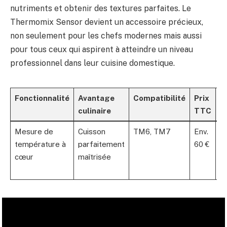
nutriments et obtenir des textures parfaites. Le
Thermomix Sensor devient un accessoire précieux,
non seulement pour les chefs modernes mais aussi
pour tous ceux qui aspirent à atteindre un niveau
professionnel dans leur cuisine domestique.
Fonctionnalité
Avantage
Compatibilité
Prix
D
culinaire
TTC
li
Mesure de
Cuisson
TM6, TM7
Env.
10
température à
parfaitement
60 €
fr
cœur
maîtrisée
p
o