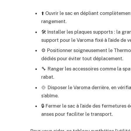
⬆️ Ouvrir le sac en dépliant complètement 
rangement.
🛠️ Installer les plaques supports : la g
support pour le Varoma fixé à l’aide de v
⚙️ Positionner soigneusement le Thermomi
dédiés pour éviter tout déplacement.
🔧 Ranger les accessoires comme la spat
rabat.
🍲 Disposer le Varoma derrière, en vérifia
s’abîme.
🔒 Fermer le sac à l’aide des fermetures é
anses pour faciliter le transport.
Pour vous aider, ce tableau synthétise l’utilit