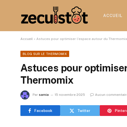
ACCUEIL
Accueil
»
Astuces pour optimiser l’espace autour du Thermomi
BLOG SUR LE THERMOMIX
Astuces pour optimiser
Thermomix
Par
samia
15 novembre 2025
Aucun commentair
Facebook
Twitter
Pinter