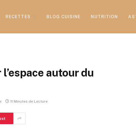
RECETTES
BLOG CUISINE
NUTRITION
AS
x
 l’espace autour du
e
11 Minutes de Lecture
est