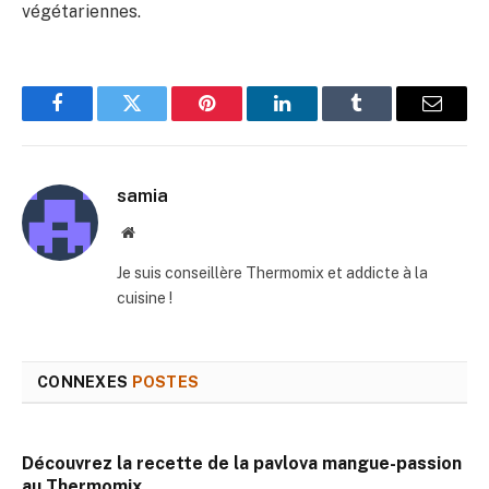
végétariennes.
Facebook
Twitter
Pinterest
LinkedIn
Tumblr
E-
mail
samia
Site
web
Je suis conseillère Thermomix et addicte à la
cuisine !
CONNEXES
POSTES
Découvrez la recette de la pavlova mangue-passion
au Thermomix