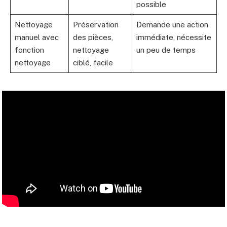
possible
Nettoyage
Préservation
Demande une action
manuel avec
des pièces,
immédiate, nécessite
fonction
nettoyage
un peu de temps
nettoyage
ciblé, facile