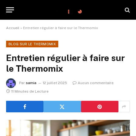
Accueil
»
Entretien régulier à faire sur le Thermomix
BLOG SUR LE THERMOMIX
Entretien régulier à faire sur
le Thermomix
Par
samia
12 juillet 2025
Aucun commentaire
11 Minutes de Lecture