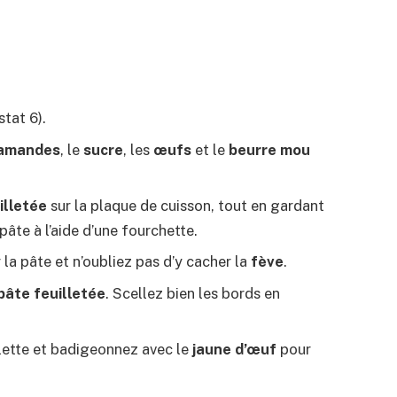
tat 6).
’amandes
, le
sucre
, les
œufs
et le
beurre mou
illetée
sur la plaque de cuisson, tout en gardant
pâte à l’aide d’une fourchette.
la pâte et n’oubliez pas d’y cacher la
fève
.
pâte feuilletée
. Scellez bien les bords en
alette et badigeonnez avec le
jaune d’œuf
pour