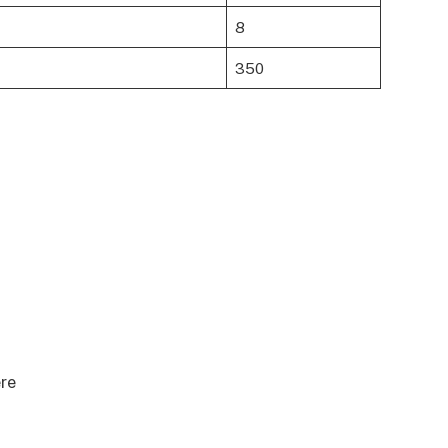
8
350
ère