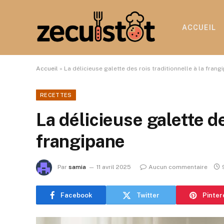
ACCUEIL
Accueil
»
La délicieuse galette des rois traditionnelle à la frang
RECETTES
La délicieuse galette de
frangipane
Par
samia
11 avril 2025
Aucun commentaire
Facebook
Twitter
Pinter