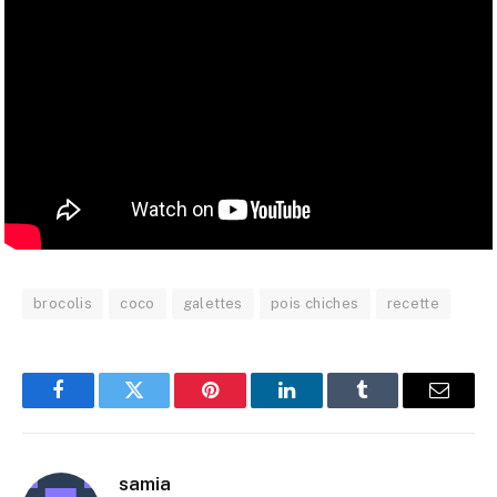
brocolis
coco
galettes
pois chiches
recette
Facebook
Twitter
Pinterest
LinkedIn
Tumblr
E-
mail
samia