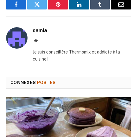
Facebook
Twitter
Pinterest
LinkedIn
Tumblr
E-
mail
samia
Site
web
Je suis conseillère Thermomix et addicte à la
cuisine !
CONNEXES
POSTES