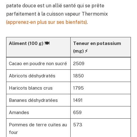
patate douce est un allié santé qui se prête
parfaitement à la cuisson vapeur Thermomix
(apprenez-en plus sur ses bienfaits)
.
Aliment (100 g) 🍽️
Teneur en potassium
(mg) ⚡
Cacao en poudre non sucré
2509
Abricots déshydratés
1850
Haricots blancs crus
1795
Bananes déshydratées
1491
Amandes
659
Pommes de terre cuites au
573
four