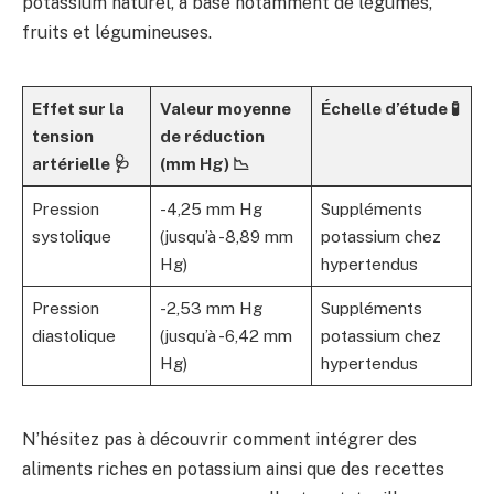
potassium naturel, à base notamment de légumes,
fruits et légumineuses.
Effet sur la
Valeur moyenne
Échelle d’étude 🧪
tension
de réduction
artérielle 🩺
(mm Hg) 📉
Pression
-4,25 mm Hg
Suppléments
systolique
(jusqu’à -8,89 mm
potassium chez
Hg)
hypertendus
Pression
-2,53 mm Hg
Suppléments
diastolique
(jusqu’à -6,42 mm
potassium chez
Hg)
hypertendus
N’hésitez pas à découvrir comment intégrer des
aliments riches en potassium ainsi que des recettes