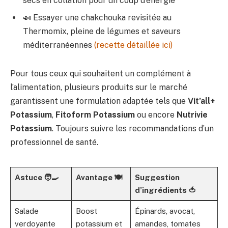
secs en collation pour un coup d’énergie
🍛 Essayer une chakchouka revisitée au
Thermomix, pleine de légumes et saveurs
méditerranéennes
(recette détaillée ici)
Pour tous ceux qui souhaitent un complément à
l’alimentation, plusieurs produits sur le marché
garantissent une formulation adaptée tels que
Vit’all+
Potassium
,
Fitoform Potassium
ou encore
Nutrivie
Potassium
. Toujours suivre les recommandations d’un
professionnel de santé.
Astuce 🧑‍🍳
Avantage 🍽️
Suggestion
d’ingrédients 🍅
Salade
Boost
Épinards, avocat,
verdoyante
potassium et
amandes, tomates