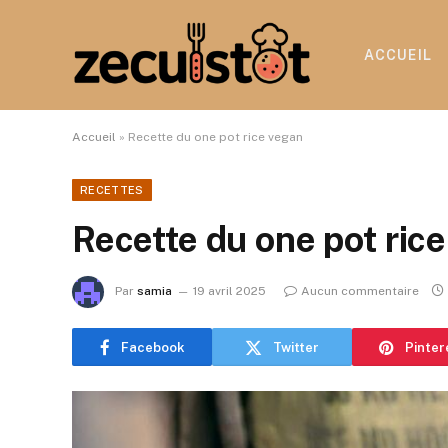
ACCUEIL
Accueil
»
Recette du one pot rice vegan
RECETTES
Recette du one pot ric
Par
samia
19 avril 2025
Aucun commentaire
Facebook
Twitter
Pinter