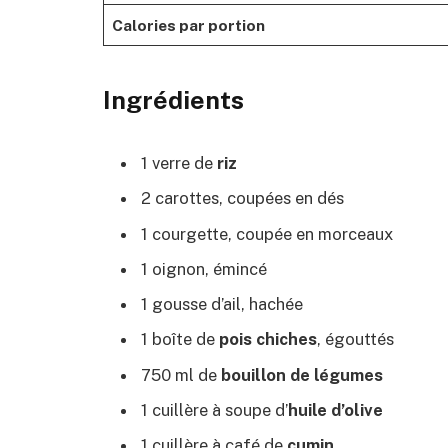
Calories par portion
Ingrédients
1 verre de
riz
2 carottes, coupées en dés
1 courgette, coupée en morceaux
1 oignon, émincé
1 gousse d’ail, hachée
1 boîte de
pois chiches
, égouttés
750 ml de
bouillon de légumes
1 cuillère à soupe d’
huile d’olive
1 cuillère à café de
cumin