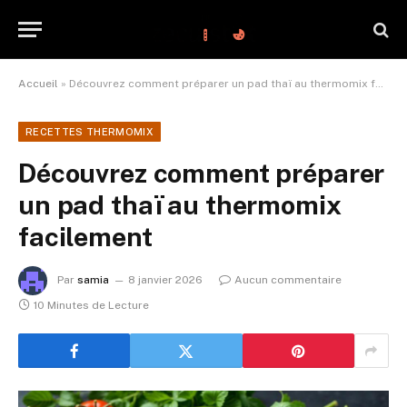
Accueil
»
Découvrez comment préparer un pad thaï au thermomix facilement
RECETTES THERMOMIX
Découvrez comment préparer
un pad thaï au thermomix
facilement
Par
samia
8 janvier 2026
Aucun commentaire
10 Minutes de Lecture