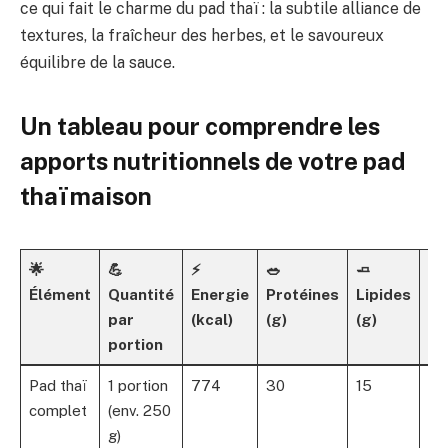
ce qui fait le charme du pad thaï : la subtile alliance de
textures, la fraîcheur des herbes, et le savoureux
équilibre de la sauce.
Un tableau pour comprendre les
apports nutritionnels de votre pad
thaï maison
🌟
💪
⚡
🥗
🧈
🌾
Élément
Quantité
Energie
Protéines
Lipides
Gl
par
(kcal)
(g)
(g)
(g
portion
Pad thaï
1 portion
774
30
15
12
complet
(env. 250
g)