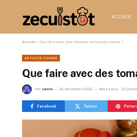
ACCUEIL
Accueil
»
Que faire avec des tomates vertes pas mûres ?
ASTUCES CUISINE
Que faire avec des tom
Par
samia
26 décembre 2022
Mise à jour:
23 juille
Facebook
Twitter
Pinter