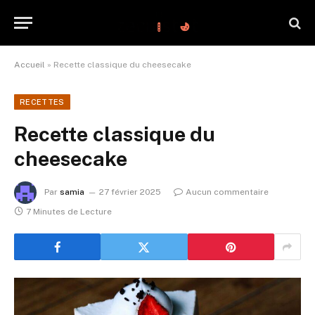
Accueil
»
Recette classique du cheesecake
RECETTES
Recette classique du
cheesecake
Par
samia
27 février 2025
Aucun commentaire
7 Minutes de Lecture