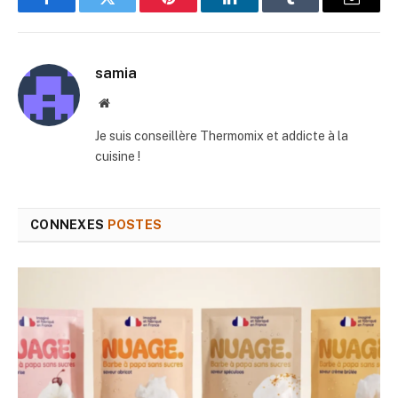
Facebook
Twitter
Pinterest
LinkedIn
Tumblr
E-
mail
samia
Site
web
Je suis conseillère Thermomix et addicte à la
cuisine !
CONNEXES
POSTES