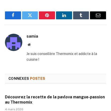
Facebook
Twitter
Pinterest
LinkedIn
Tumblr
E-
mail
samia
Site
web
Je suis conseillère Thermomix et addicte à la
cuisine !
CONNEXES
POSTES
Découvrez la recette de la pavlova mangue-passion
au Thermomix
4 mars 2026