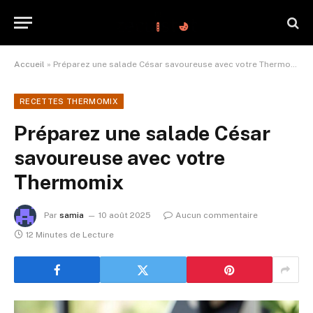
Accueil
»
Préparez une salade César savoureuse avec votre Thermomix
RECETTES THERMOMIX
Préparez une salade César
savoureuse avec votre
Thermomix
Par
samia
10 août 2025
Aucun commentaire
12 Minutes de Lecture