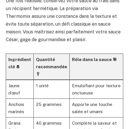
Une fois réalisée, conservez votre sauce au frais dans
un récipient hermétique. La préparation via
Thermomix assure une constance dans la texture et
évite toute séparation, un défi classique en sauce
maison. Vous maîtrisez ainsi parfaitement votre sauce
César, gage de gourmandise et plaisir.
Ingrédient
Quantité
Rôle dans la sauce 🎯
clé 🧂
recommandée
🥄
Jaune
1 unité
Emulsifiant pour texture
d’œuf
onctueuse
Anchois
25 grammes
Apporte une touche
marinés
salée et umami
Grana
40 grammes
Complète la saveur et