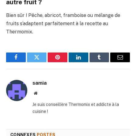
autre fruit ?
Bien sûr ! Pêche, abricot, framboise ou mélange de
fruits s’adaptent parfaitement à la recette au
Thermomix.
Facebook
Twitter
Pinterest
LinkedIn
Tumblr
E-
mail
samia
Site
web
Je suis conseillère Thermomix et addicte à la
cuisine !
CONNEXES
POSTES