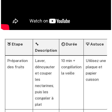
🍑 Etape
🔧
⏲️ Durée
💡 Astuce
Description
Préparation
Laver,
10 min +
Utilisez une
des fruits
dénoyauter
congélation
plaque et
et couper
la veille
papier
les
cuisson
nectarines,
puis les
congeler à
plat