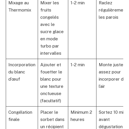
Mixage au
Mixer les
1-2 min
Raclez
Thermomix
fruits
régulièrement
congelés
les parois
avec le
sucre glace
en mode
turbo par
intervalles
Incorporation
Ajouter et
1-2 min
Monte juste
du blanc
fouetter le
assez pour
d’œuf
blanc pour
incorporer de
une texture
l’air
onctueuse
(facultatif)
Congélation
Placer le
Minimum 2
Sortez 10 min
finale
sorbet dans
heures
avant
un récipient
dégustation