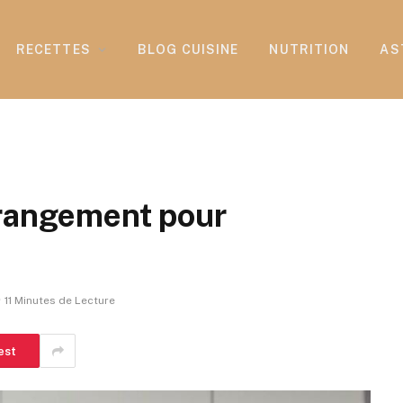
RECETTES
BLOG CUISINE
NUTRITION
AS
 rangement pour
11 Minutes de Lecture
est