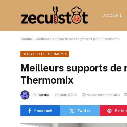
ACCUEIL
Accueil
»
Meilleurs supports de rangement pour Thermomix
BLOG SUR LE THERMOMIX
Meilleurs supports de
Thermomix
Par
samia
24 août 2025
Aucun commentaire
Facebook
Twitter
Pinter