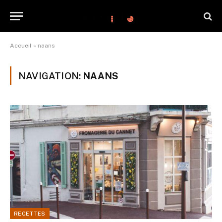
Accueil
»
naans
NAVIGATION:
NAANS
RECETTES