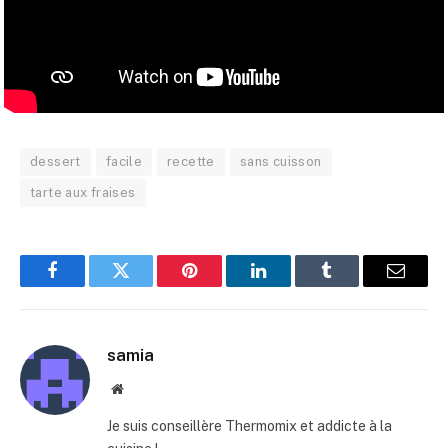
dessert
facile
recette
sans cuisson
tarte aux fraises
Facebook
Twitter
Pinterest
LinkedIn
Tumblr
E-
mail
samia
Site
web
Je suis conseillère Thermomix et addicte à la