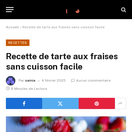
Accueil
»
Recette de tarte aux fraises sans cuisson facile
RECETTES
Recette de tarte aux fraises
sans cuisson facile
Par
samia
4 février 2025
Aucun commentaire
8 Minutes de Lecture