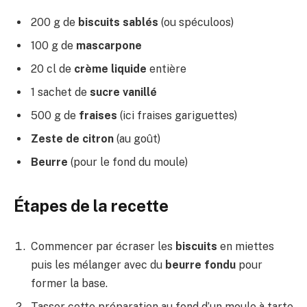
200 g de
biscuits sablés
(ou spéculoos)
100 g de
mascarpone
20 cl de
crème liquide
entière
1 sachet de
sucre vanillé
500 g de
fraises
(ici fraises gariguettes)
Zeste de citron
(au goût)
Beurre
(pour le fond du moule)
Étapes de la recette
Commencer par écraser les
biscuits
en miettes
puis les mélanger avec du
beurre fondu
pour
former la base.
Tasser cette préparation au fond d’un moule à tarte