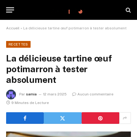
Accueil
»
La délicieuse tartine œuf potimarron à tester absolument
RECETTES
La délicieuse tartine œuf
potimarron à tester
absolument
Par
samia
12 mars 2025
Aucun commentaire
9 Minutes de Lecture