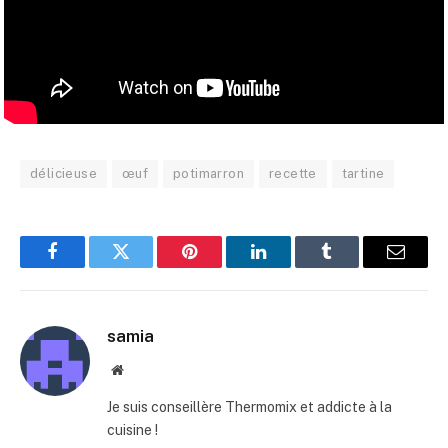
délicieuse
œuf
potimarron
recette
tartine
Facebook
Twitter
Pinterest
LinkedIn
Tumblr
E-
mail
samia
Site
web
Je suis conseillère Thermomix et addicte à la
cuisine !