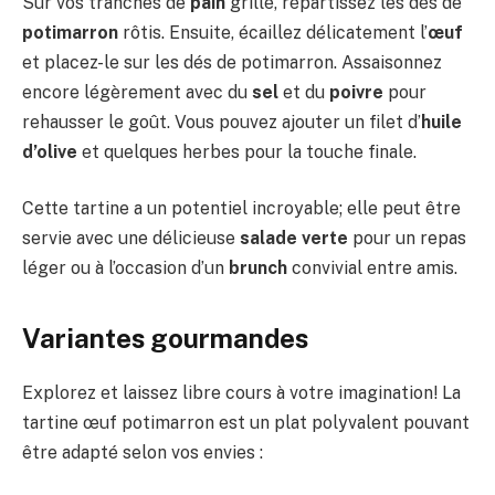
Sur vos tranches de
pain
grillé, répartissez les dés de
potimarron
rôtis. Ensuite, écaillez délicatement l’
œuf
et placez-le sur les dés de potimarron. Assaisonnez
encore légèrement avec du
sel
et du
poivre
pour
rehausser le goût. Vous pouvez ajouter un filet d’
huile
d’olive
et quelques herbes pour la touche finale.
Cette tartine a un potentiel incroyable; elle peut être
servie avec une délicieuse
salade verte
pour un repas
léger ou à l’occasion d’un
brunch
convivial entre amis.
Variantes gourmandes
Explorez et laissez libre cours à votre imagination! La
tartine œuf potimarron est un plat polyvalent pouvant
être adapté selon vos envies :