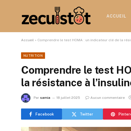
ACCUEIL
Accueil
»
Comprendre le test HOMA : un indicateur clé de la résis
NUTRITION
Comprendre le test HOM
la résistance à l’insuli
Par
samia
18 juillet 2025
Aucun commentaire
Facebook
Twitter
Pinter