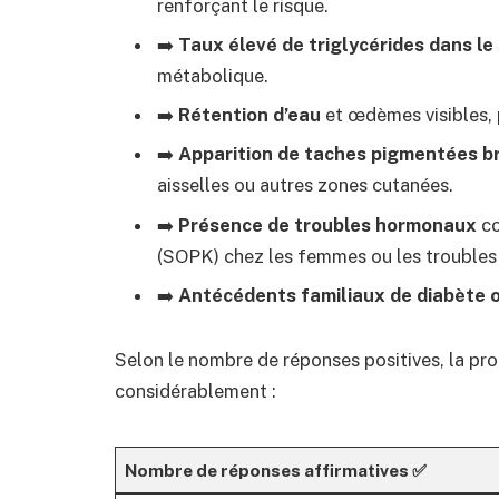
renforçant le risque.
➡️
Taux élevé de triglycérides dans le
métabolique.
➡️
Rétention d’eau
et œdèmes visibles, 
➡️
Apparition de taches pigmentées b
aisselles ou autres zones cutanées.
➡️
Présence de troubles hormonaux
co
(SOPK) chez les femmes ou les troubles 
➡️
Antécédents familiaux de diabète o
Selon le nombre de réponses positives, la prob
considérablement :
Nombre de réponses affirmatives ✅