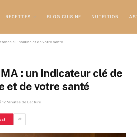
RECETTES
BLOG CUISINE
NUTRITION
AS
tance à l’insuline et de votre santé
A : un indicateur clé de
ne et de votre santé
12 Minutes de Lecture
est