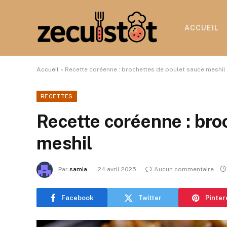
ACCUEIL
Accueil
»
Recette coréenne : brochettes de poulet sauce meshil
RECETTES
Recette coréenne : bro
meshil
Par
samia
24 avril 2025
Aucun commentaire
Facebook
Twitter
Pinter