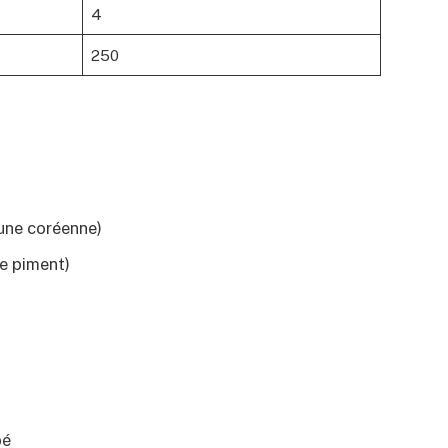
4
250
rune coréenne)
e piment)
pé