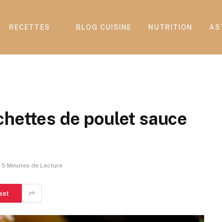
RECETTES
BLOG CUISINE
NUTRITION
AS
chettes de poulet sauce
5 Minutes de Lecture
est