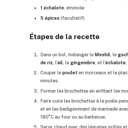
1 échalote
, émincée
5 épices
(facultatif)
Étapes de la recette
Dans un bol, mélanger le
Meshil
, le
goc
de riz
, l’
ail
, le
gingembre
, et l’
échalote
.
Couper le
poulet
en morceaux et le plac
minutes.
Former les brochettes en enfilant les mo
Faire cuire les brochettes à la poêle pe
et en les badigeonnant de marinade avec
180°C au four ou au barbecue.
Servir chaud avec des légumes grillés et/