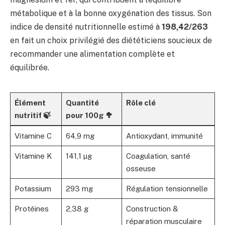
métabolique et à la bonne oxygénation des tissus. Son
indice de densité nutritionnelle estimé à
198,42/263
en fait un choix privilégié des diététiciens soucieux de
recommander une alimentation complète et
équilibrée.
Élément
Quantité
Rôle clé
nutritif 🍃
pour 100g 🥦
Vitamine C
64,9 mg
Antioxydant, immunité
Vitamine K
141,1 µg
Coagulation, santé
osseuse
Potassium
293 mg
Régulation tensionnelle
Protéines
2,38 g
Construction &
réparation musculaire