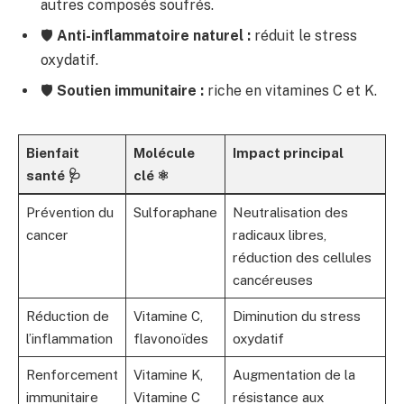
autres composés soufrés.
🛡️
Anti-inflammatoire naturel :
réduit le stress
oxydatif.
🛡️
Soutien immunitaire :
riche en vitamines C et K.
Bienfait
Molécule
Impact principal
santé 🩺
clé ⚛️
Prévention du
Sulforaphane
Neutralisation des
cancer
radicaux libres,
réduction des cellules
cancéreuses
Réduction de
Vitamine C,
Diminution du stress
l’inflammation
flavonoïdes
oxydatif
Renforcement
Vitamine K,
Augmentation de la
immunitaire
Vitamine C
résistance aux