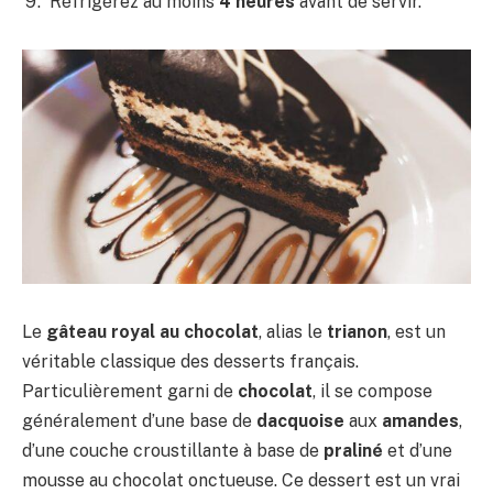
Réfrigérez au moins
4 heures
avant de servir.
Le
gâteau royal au chocolat
, alias le
trianon
, est un
véritable classique des desserts français.
Particulièrement garni de
chocolat
, il se compose
généralement d’une base de
dacquoise
aux
amandes
,
d’une couche croustillante à base de
praliné
et d’une
mousse au chocolat onctueuse. Ce dessert est un vrai