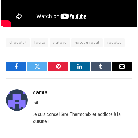
chocolat
facile
gâteau
gâteau royal
recette
Facebook
Twitter
Pinterest
LinkedIn
Tumblr
E-
mail
samia
Site
web
Je suis conseillère Thermomix et addicte à la
cuisine !