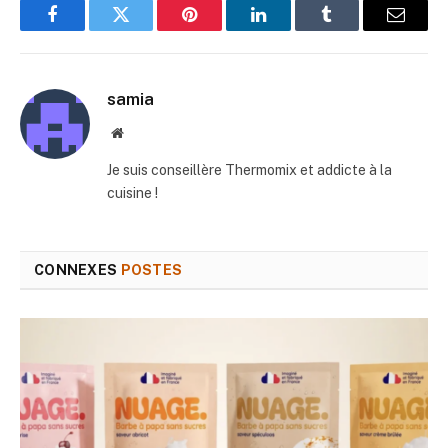
Facebook
Twitter
Pinterest
LinkedIn
Tumblr
E-
mail
samia
Site
web
Je suis conseillère Thermomix et addicte à la
cuisine !
CONNEXES
POSTES