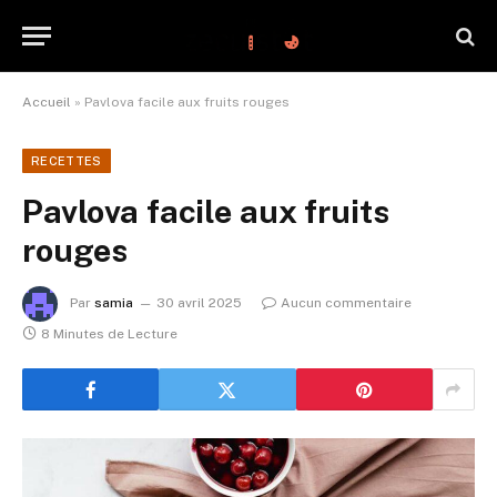
Accueil
»
Pavlova facile aux fruits rouges
RECETTES
Pavlova facile aux fruits
rouges
Par
samia
30 avril 2025
Aucun commentaire
8 Minutes de Lecture