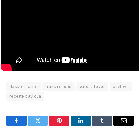
dessert facile
fruits rouges
gâteau léger
pavlova
recette pavlova
Facebook
Twitter
Pinterest
LinkedIn
Tumblr
E-
mail