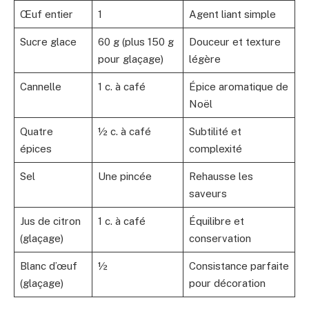
Œuf entier
1
Agent liant simple
Sucre glace
60 g (plus 150 g
Douceur et texture
pour glaçage)
légère
Cannelle
1 c. à café
Épice aromatique de
Noël
Quatre
½ c. à café
Subtilité et
épices
complexité
Sel
Une pincée
Rehausse les
saveurs
Jus de citron
1 c. à café
Équilibre et
(glaçage)
conservation
Blanc d’œuf
½
Consistance parfaite
(glaçage)
pour décoration