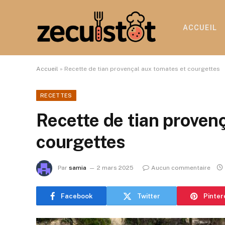
ACCUEIL
Accueil
»
Recette de tian provençal aux tomates et courgettes
RECETTES
Recette de tian proven
courgettes
Par
samia
2 mars 2025
Aucun commentaire
Facebook
Twitter
Pinter