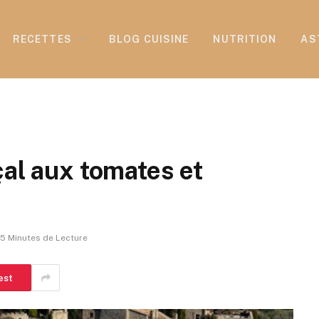
RECETTES
BLOG CUISINE
NUTRITION
AS
çal aux tomates et
5 Minutes de Lecture
est