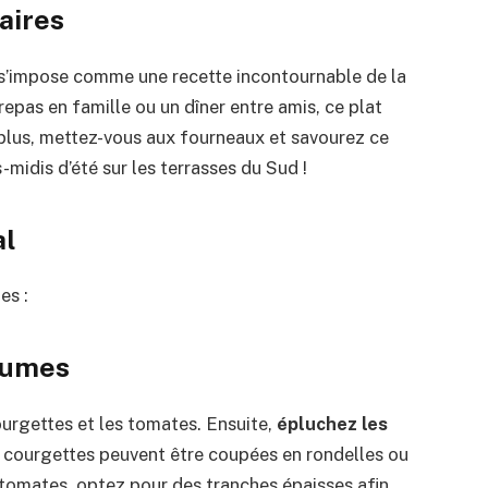
aires
 s’impose comme une recette incontournable de la
epas en famille ou un dîner entre amis, ce plat
z plus, mettez-vous aux fourneaux et savourez ce
-midis d’été sur les terrasses du Sud !
al
es :
égumes
urgettes et les tomates. Ensuite,
épluchez les
s courgettes peuvent être coupées en rondelles ou
 tomates, optez pour des tranches épaisses afin