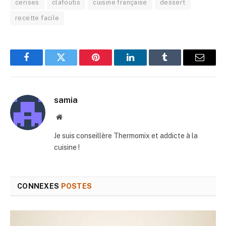
cerises
clafoutis
cuisine française
dessert
recette facile
Facebook
Twitter
Pinterest
LinkedIn
Tumblr
E-
mail
samia
Site
web
Je suis conseillère Thermomix et addicte à la
cuisine !
CONNEXES
POSTES