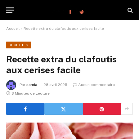
Accueil
»
Recette extra du clafoutis aux cerises facile
RECETTES
Recette extra du clafoutis
aux cerises facile
Par
samia
28 avril 2025
Aucun commentaire
8 Minutes de Lecture